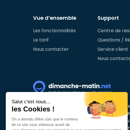
Vue d’ensemble
Support
Les fonctionnalités
Centre de res
Le tarif
Questions / R
Nous contacter
Service client
Nous contact
Salut c'est nous...
Dimanche Matin est une plateforme qui pe
les Cookies !
greniers ou de marché aux puces de vend
On a attendu d'être sûrs que le contenu
est possible de réserver en ligne, grâce a
de ce site vous intéresse avant de
vendre en direct, d'éditer les pass exposan