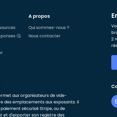
E
A propos
Vo
sources
Qui sommes-nous ?
br
éponses 🤔
Nous contacter
2 
ré
er
C
rmet aux organisateurs de vide-
re des emplacements aux exposants. Il
u paiement sécurisé Stripe, ou de
t et d'exporter son registre des