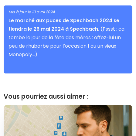
Mis à jour le 10 avril 2024
Le marché aux puces de Spechbach 2024 se
tiendra le 26 mai 2024 à Spechbach.
(Pssst : ca
tombe le jour de la fête des mères : offez-lui un
peu de rhubarbe pour l’occasion ! ou un vieux
Monopoly…)
Vous pourriez aussi aimer :